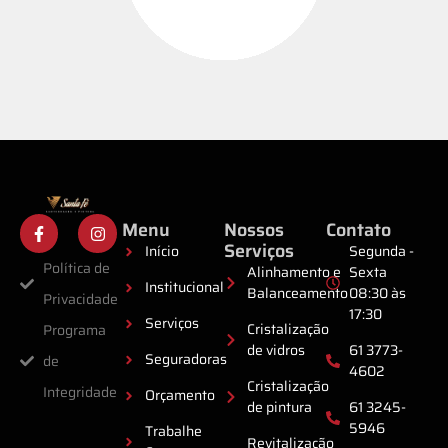
Menu
Nossos
Contato
Serviços
Início
Segunda -
Política de
Alinhamento e
Sexta
Institucional
Balanceamento
08:30 às
Privacidade
17:30
Serviços
Cristalização
Programa
de vidros
61 3773-
Seguradoras
de
4602
Cristalização
Integridade
Orçamento
de pintura
61 3245-
5946
Trabalhe
Revitalização