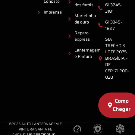
Conosco
dos faróis
61 3245-
3181
Imprensa
Martelinho
de ouro
61 3345-
1827
Reparo
express
SIA
TRECHO 3
Lanternagem
LOTE 2075
e Pintura
BRASÍLIA –
DF
CEP: 71.200-
030
Como
Chegar
®2025 AUTO LANTERNAGEM E
PINTURA SANTA FE
CNPJ:
11.319.788/0001-10