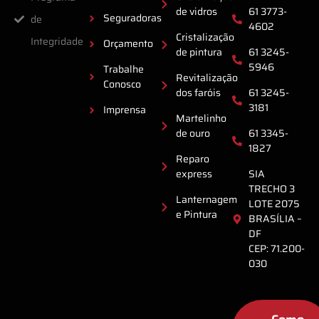
de vidros
61 3773-
Seguradoras
de
4602
Cristalização
Integridade
Orçamento
de pintura
61 3245-
5946
Trabalhe
Revitalização
Conosco
dos faróis
61 3245-
3181
Imprensa
Martelinho
de ouro
61 3345-
1827
Reparo
express
SIA
TRECHO 3
Lanternagem
LOTE 2075
e Pintura
BRASÍLIA –
DF
CEP: 71.200-
030