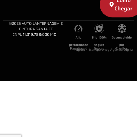
Como
Chegar
®2025 AUTO LANTERNAGEM E
PINTURA SANTA FE
CNPJ:
11.319.788/0001-10
Alta
Site 100%
Desenvolvido
performance
seguro
por
PageSpeed
Google
Criattus
Insights
transparency
Agência Digital